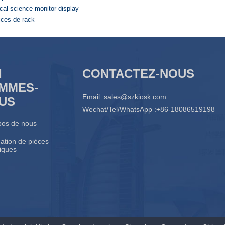
cal science monitor display
ices de rack
I
CONTACTEZ-NOUS
MMES-
Email:
sales@szkiosk.com
US
Wechat/Tel/WhatsApp :+86-18086519198
pos de nous
ation de pièces
liques