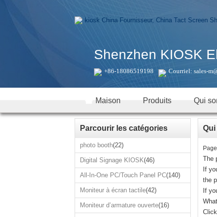
Shenzhen KIOSK Ele
+86-18086519198
Courriel:
sales-m
Maison
Produits
Qui s
Parcourir les catégories
Qui
photo booth
(22)
Page 
The 
Digital Signage KIOSK
(46)
If y
All-In-One PC/Touch Panel PC
(140)
the 
Moniteur à écran tactile
(42)
If yo
What
Moniteur d’armature ouverte
(16)
Click