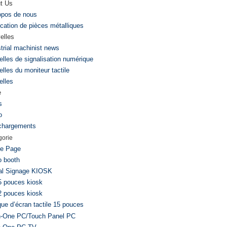
t Us
opos de nous
ication de pièces métalliques
elles
strial machinist news
elles de signalisation numérique
lles du moniteur tactile
elles
e
s
o
chargements
gorie
le Page
o booth
tal Signage KIOSK
5 pouces kiosk
2 pouces kiosk
que d’écran tactile 15 pouces
In-One PC/Touch Panel PC