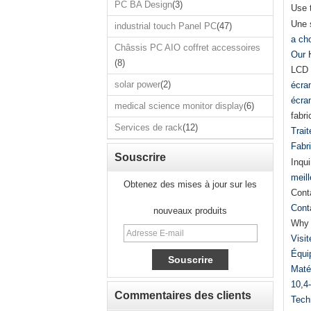
PC BA Design
(3)
Use t
Une 
industrial touch Panel PC
(47)
a cho
Châssis PC AIO coffret accessoires
Our 
(8)
LCD 
solar power
(2)
écran
écran
medical science monitor display
(6)
fabri
Services de rack
(12)
Trait
Fabr
Souscrire
Inqui
meill
Obtenez des mises à jour sur les
Cont
Cont
nouveaux produits
Why 
Visit
Équi
Maté
10,4-
Commentaires des clients
Tech