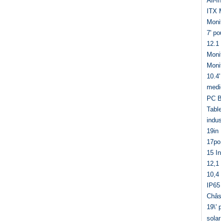
All-
ITX 
Monit
7' po
12.1
Moni
Moni
10.4
medi
PC B
Tabl
indu
19in
17po
15 I
12,1
10,4
IP65
Châs
19\'
sola