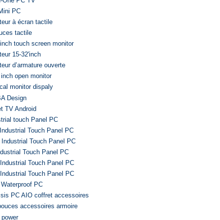
In-One PC TV
Mini PC
eur à écran tactile
uces tactile
 inch touch screen monitor
teur 15-32'inch
teur d’armature ouverte
' inch open monitor
cal monitor dispaly
A Design
et TV Android
strial touch Panel PC
 Industrial Touch Panel PC
 Industrial Touch Panel PC
ndustrial Touch Panel PC
 Industrial Touch Panel PC
 Industrial Touch Panel PC
 Waterproof PC
sis PC AIO coffret accessoires
 pouces accessoires armoire
r power