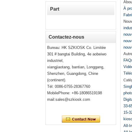
Abou
À pr
Part
Fabr
Nouv
indu
nouv
Contactez-nous
nouve
nouv
Bureau: HK SZKIOSK Co. Limitée
Autr
301 # bangtai Building, 4e aobeiwo
FAQ
industriel,
Vidé
xiangjiaotang, bantian, Longgang,
Télé
Shenzhen, Guangdong, Chine
(continent).
Caté
Tél: 0086-0755-28367760
Sing
MobilePhone: +86-18086519198
phot
mail:
sales@szkiosk.com
Digi
33-6
15-3
kios
All-