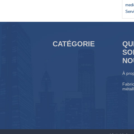
medi
Serv
CATÉGORIE
QU
SO
NO
À pro
Fabric
métal