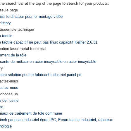
he search bar at the top of the page to search for your products.
seule page
isi l'ordinateur pour le montage vidéo
History
assemble technique
 tactile
 tactile capacitif ne peut pas linux capacitif Kerner 2.6.31
cation laser metal techinical
ement de la tôle
icants de métaux en acier inoxydable en acier inoxydable
ry
eure solution pour le fabricant industriel panel pc
actez-nous
actez-nous
choose us
e de l’usine
pe
riaux de traitement de tôle commune
inch panneau industriel écran PC, Ecran tactile industriel, raboteux
nologie