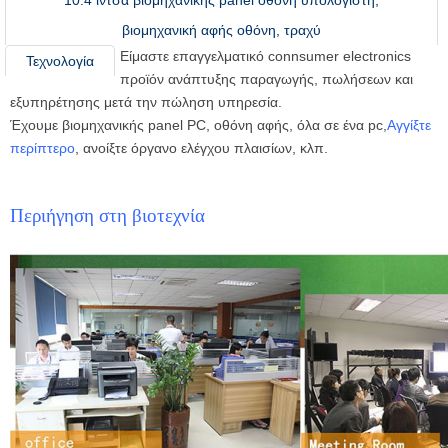
10.4 ίντσα βιομηχανικής panel οθόνη υπολογιστή,
βιομηχανική αφής οθόνη, τραχύ
Είμαστε επαγγελματικό connsumer electronics
Τεχνολογία
προϊόν ανάπτυξης παραγωγής, πωλήσεων και
εξυπηρέτησης μετά την πώληση υπηρεσία.
Έχουμε βιομηχανικής panel PC, οθόνη αφής, όλα σε ένα pc,
Αγγίξτε
περίπτερο
, ανοίξτε όργανο ελέγχου πλαισίων, κλπ.
Περιήγηση στη βιοτεχνία