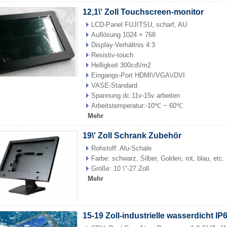
12,1\' Zoll Touchscreen-monitor
LCD-Panel FUJITSU, scharf, AU
Auflösung 1024 × 768
Display-Verhältnis 4:3
Resistiv-touch
Helligkeit 300cd\/m2
Eingangs-Port HDMI\/VGA\/DVI
VASE-Standard
Spannung dc 11v-15v arbeiten
Arbeitstemperatur:-10℃ ~ 60℃
Mehr
19\' Zoll Schrank Zubehör
Rohstoff: Alu-Schale
Farbe: schwarz, Silber, Golden, rot, blau, etc.
Größe: 10 \"-27 Zoll
Mehr
15-19 Zoll-industrielle wasserdicht I