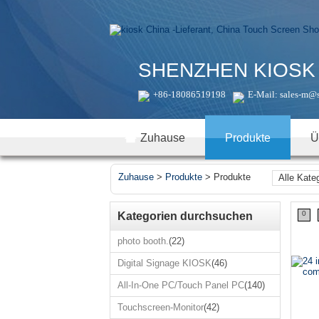
SHENZHEN KIOSK 
+86-18086519198
E-Mail:
sales-m@
Zuhause
Produkte
Ü
Zuhause
>
Produkte
>
Produkte
Alle Kate
Single
photo 
0
Kategorien durchsuchen
Digital 
photo booth.
(22)
KIO
Digital Signage KIOSK
(46)
All-I
PC/Touc
All-In-One PC/Touch Panel PC
(140)
P
Touchs
Touchscreen-Monitor
(42)
Moni