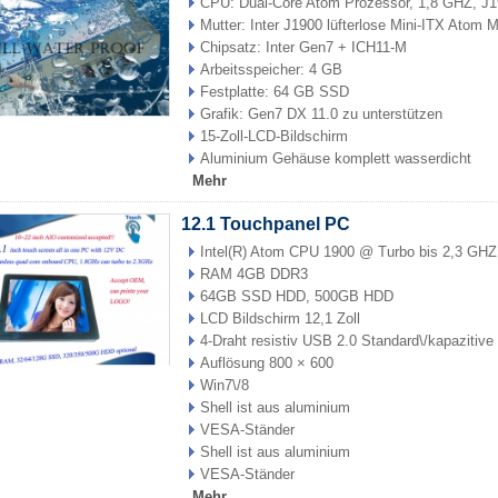
CPU: Dual-Core Atom Prozessor, 1,8 GHZ, J1
Mutter: Inter J1900 lüfterlose Mini-ITX Atom 
Chipsatz: Inter Gen7 + ICH11-M
Arbeitsspeicher: 4 GB
Festplatte: 64 GB SSD
Grafik: Gen7 DX 11.0 zu unterstützen
15-Zoll-LCD-Bildschirm
Aluminium Gehäuse komplett wasserdicht
Mehr
12.1 Touchpanel PC
Intel(R) Atom CPU 1900 @ Turbo bis 2,3 GH
RAM 4GB DDR3
64GB SSD HDD, 500GB HDD
LCD Bildschirm 12,1 Zoll
4-Draht resistiv USB 2.0 Standard\/kapazitive
Auflösung 800 × 600
Win7\/8
Shell ist aus aluminium
VESA-Ständer
Shell ist aus aluminium
VESA-Ständer
Mehr