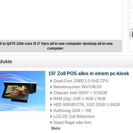
Frame
tor
Design
l touch
l PC
Rahmen
4 in Q470 10th core i5 i7 Vpro all in one computer desktop all-in-one
Zubehör
computer
power
dukte
science
display
15\' Zoll POS alles in einem pc-kiosk
rvices
Quad-Core J1900 2,0 GHZ CPU
Betriebssystem Win7\/8\/10
Chipsatz Intel GEN7 + ICH11M
RAM (Op): 2GB \/ 4GB \/ 8GB
HDD 500GB\/1TB, SSD 32GB \/ 64GB
Auflösung 1024 × 768
LCD-15\' Zoll Bildschirm
Stand Regal oder Arm
Mehr