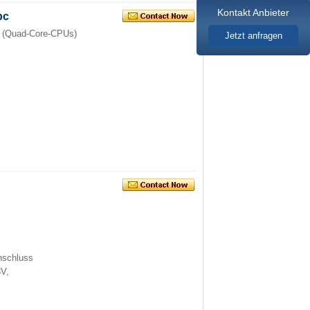
Kontakt Anbieter
pc
Z (Quad-Core-CPUs)
Jetzt anfragen
nschluss
3V,