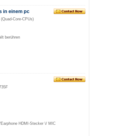
s in einem pc
Z (Quad-Core-CPUs)
ilt berühren
3735F
 \/Earphone HDMI-Stecker \/ MIC