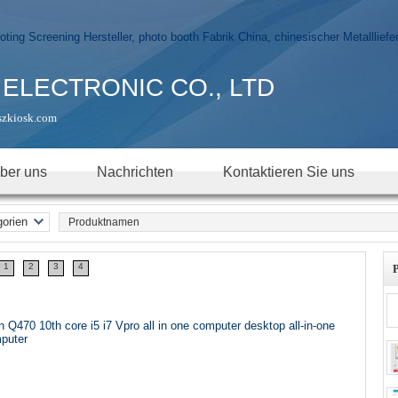
ELECTRONIC CO., LTD
szkiosk.com
ber uns
Nachrichten
Kontaktieren Sie uns
gorien
 Page
booth.
1
2
3
4
Signage
SK
n-One
h Panel
C
creen-
tor