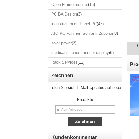
Open Frame monitor
(16)
Open 
moni
PC BA Design
(3)
PC BA 
industrial touch Panel PC
(47)
industria
AIO-PC-Rahmen Schrank Zubehör
(8)
Pane
AIO-PC-
solar power
(2)
2
Schrank 
medical science monitor display
(6)
solar 
Rack Services
(12)
Pro
medical 
monitor 
Zeichnen
Rack Se
Holen Sie sich E-Mail-Updates auf neue
Produkte
Kundenkommentar