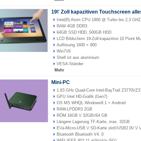
19\' Zoll kapazitiven Touchscreen alle
Intel(R) Atom CPU 1900 @ Turbo bis 2,3 GH
RAM 4GB DDR3
64GB SSD HDD, 500GB HDD
LCD Bildschirm 19-Zoll-kapazitive 10 Piont Mu
Auflösung 1600 × 900
Win7\/8
Shell ist aus aluminium
VESA-Ständer
Mehr
Mini-PC
1,83 GHz Quad-Core Intel-BayTrail Z3770\/Z
GPU Intel HD-Grafik (Gen7)
OS MS WHQL Windows8.1 + Android
RAM-LPDDR3 2GB
RÖM 16GB \/ 32GB\/64 GB
Längere Lagerung TF-Karte, max. 32GB
E\/a-Micro-USB \/ SD-Karte slot\/USB2.0\/ \/
Bluetooth Bluetooth V4. 0
WIFI IEEE 802.11 a\/b\/g\/n (5G)