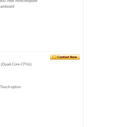
900 Inter minicomputer
Mainboard
Z (Quad-Core-CPUs)
 Touch-option