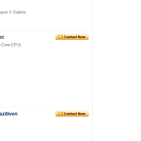
ayer \/ Galerie
 pc
d-Core-CPU)
zitiven