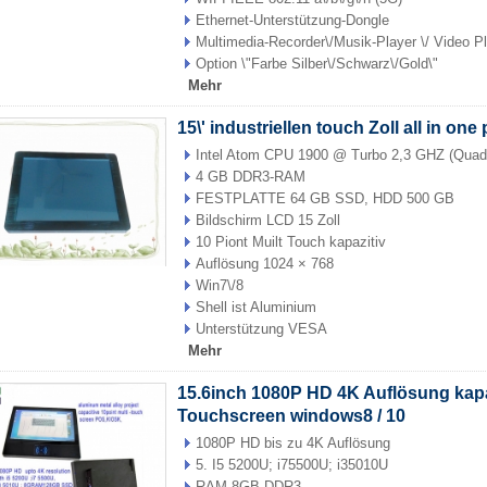
Ethernet-Unterstützung-Dongle
Multimedia-Recorder\/Musik-Player \/ Video Pl
Option \"Farbe Silber\/Schwarz\/Gold\"
Mehr
15\' industriellen touch Zoll all in one
Intel Atom CPU 1900 @ Turbo 2,3 GHZ (Qua
4 GB DDR3-RAM
FESTPLATTE 64 GB SSD, HDD 500 GB
Bildschirm LCD 15 Zoll
10 Piont Muilt Touch kapazitiv
Auflösung 1024 × 768
Win7\/8
Shell ist Aluminium
Unterstützung VESA
Mehr
15.6inch 1080P HD 4K Auflösung kapa
Touchscreen windows8 / 10
1080P HD bis zu 4K Auflösung
5. I5 5200U; i75500U; i35010U
RAM 8GB DDR3