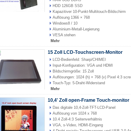
HDD 126GB SSD
Kapazitiver 10-Punkt-Multitouch-Bildschirm
Auflösung 1366 × 768
Windows8 / 10
Aluminium-Metall-Legierung
VESA stehen
Mehr
15 Zoll LCD-Touchscreen-Monitor
LCD-Bedienfeld: Sharp/CHIMEI
Input-Konfiguration: VGA und HDMI
Bildschirmgröße: 15 Zoll
Auflösungen: 1024 (h) × 768 (v) Pixel 4:3 scre
Touch-Typ: 5-Draht-Widerstand
Mehr
10,4' Zoll open-Frame Touch-monitor
Das digitale 10,4-Zoll-TFT-LCD-Panel
Auflösung von 1024 x 768
10.4 Zoll-4:3 Seitenverhältnis
VGA, s-Video, HDMI-Eingang
4-Draht resistiv-Touchscreens und USB 2.0-A