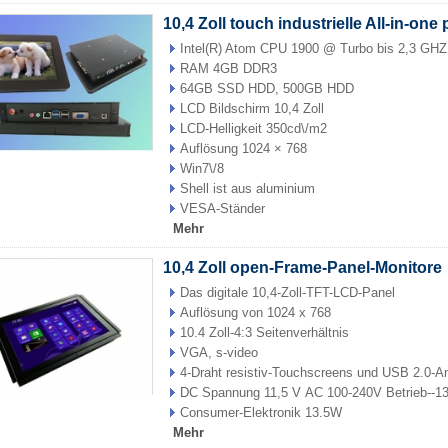
10,4 Zoll touch industrielle All-in-one 
Intel(R) Atom CPU 1900 @ Turbo bis 2,3 GH
RAM 4GB DDR3
64GB SSD HDD, 500GB HDD
LCD Bildschirm 10,4 Zoll
LCD-Helligkeit 350cd\/m2
Auflösung 1024 × 768
Win7\/8
Shell ist aus aluminium
VESA-Ständer
Mehr
10,4 Zoll open-Frame-Panel-Monitore
Das digitale 10,4-Zoll-TFT-LCD-Panel
Auflösung von 1024 x 768
10.4 Zoll-4:3 Seitenverhältnis
VGA, s-video
4-Draht resistiv-Touchscreens und USB 2.0-A
DC Spannung 11,5 V AC 100-240V Betrieb--1
Consumer-Elektronik 13.5W
Mehr