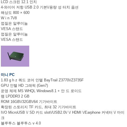
LCD 스크린 12.1 인치
4-와이어 저항 USB 2.0 기본\/용량 성 터치 옵션
해상도 800 × 600
W i n 7\/8
껍질은 알루미늄
VESA 스탠드
껍질은 알루미늄
VESA 스탠드
미니 PC
1.83 g h z 쿼드 코어 인텔 BayTrail Z3770\/Z3735F
GPU 인텔 HD 그래픽 (Gen7)
운영 체제 MS WHQL Windows8.1 + 안 드 로이드
램 LPDDR3 2 GB
ROM 16GB\/32GB\/64 기가바이트
확장된 스토리지 TF 카드, 최대 32 기가바이트
I\/O MicroUSB \/ SD 카드 slot\/USB2.0\/ \/ HDMI \/Earphone 커넥터 \/ 마이
크
블루투스 블루투스 v 4.0