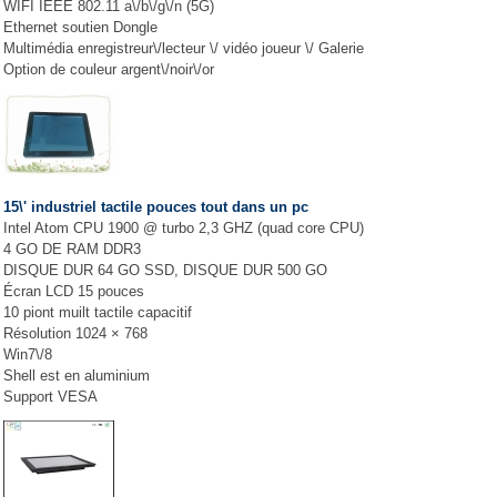
WIFI IEEE 802.11 a\/b\/g\/n (5G)
Ethernet soutien Dongle
Multimédia enregistreur\/lecteur \/ vidéo joueur \/ Galerie
Option de couleur argent\/noir\/or
15\' industriel tactile pouces tout dans un pc
Intel Atom CPU 1900 @ turbo 2,3 GHZ (quad core CPU)
4 GO DE RAM DDR3
DISQUE DUR 64 GO SSD, DISQUE DUR 500 GO
Écran LCD 15 pouces
10 piont muilt tactile capacitif
Résolution 1024 × 768
Win7\/8
Shell est en aluminium
Support VESA