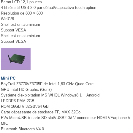
Écran LCD 12,1 pouces
4-fil résistif USB 2.0 par défaut\/capacitive touch option
Résolution de 800 × 600
Win7\/8
Shell est en aluminium
Support VESA
Shell est en aluminium
Support VESA
Mini PC
BayTrail Z3770\/Z3735F de Intel 1,83 GHz Quad-Core
GPU Intel HD Graphic (Gen7)
Système d’exploitation MS WHQL Windows8.1 + Android
LPDDR3 RAM 2GB
ROM 16GB \/ 32GB\/64 GB
Carte dépassante de stockage TF, MAX 32Go
E\/s MicroUSB \/ carte SD slot\/USB2.0\/ \/ connecteur HDMI \/Earphone \/
MIC
Bluetooth Bluetooth V4.0