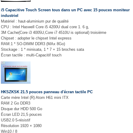
i5 Capacitive Touch Screen tous dans un PC avec 15 pouces moniteur
industriel
Matériel : haut-aluminium pur de qualité
CPU : Intel Haswell Core i5 4200U dual core 1. 6 g,
3M Cache(Core i3 4005U,Core i7 4510U is optional) troisième
Chipset : adopter le chipset Intel express
RAM:1 * SO-DIMM DDR3 (MAx 8Go)
Stockage : 1 * minisata, 1 * 7 + 15 broches sata
Écran tactile : multi-Capacitif touch
HKSZKSK 21.5 pouces panneau d'écran tactile PC
Carte mère Intel (R) Atom H61 mini ITX
RAM 2 Go DDR3
Disque dur HDD 500 Go
Écran LED 21,5 pouces
USB2.0 5-résistif
Résolution 1920 × 1080
Win10 / 8