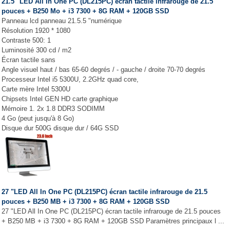
21.5 "LED All In One PC (DL215PC) écran tactile infrarouge de 21.5
pouces + B250 Mo + i3 7300 + 8G RAM + 120GB SSD
Panneau lcd panneau 21.5.5 "numérique
Résolution 1920 * 1080
Contraste 500: 1
Luminosité 300 cd / m2
Écran tactile sans
Angle visuel haut / bas 65-60 degrés / - gauche / droite 70-70 degrés
Processeur Intel i5 5300U, 2.2GHz quad core,
Carte mère Intel 5300U
Chipsets Intel GEN HD carte graphique
Mémoire 1. 2x 1.8 DDR3 SODIMM
4 Go (peut jusqu'à 8 Go)
Disque dur 500G disque dur / 64G SSD
27 "LED All In One PC (DL215PC) écran tactile infrarouge de 21.5
pouces + B250 MB + i3 7300 + 8G RAM + 120GB SSD
27 "LED All In One PC (DL215PC) écran tactile infrarouge de 21.5 pouces
+ B250 MB + i3 7300 + 8G RAM + 120GB SSD Paramètres principaux l ...