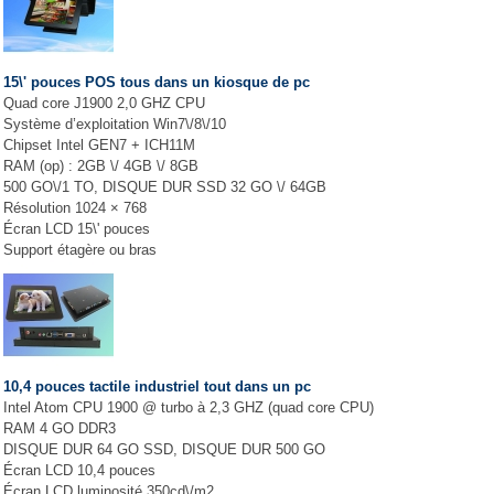
15\' pouces POS tous dans un kiosque de pc
Quad core J1900 2,0 GHZ CPU
Système d’exploitation Win7\/8\/10
Chipset Intel GEN7 + ICH11M
RAM (op) : 2GB \/ 4GB \/ 8GB
500 GO\/1 TO, DISQUE DUR SSD 32 GO \/ 64GB
Résolution 1024 × 768
Écran LCD 15\' pouces
Support étagère ou bras
10,4 pouces tactile industriel tout dans un pc
Intel Atom CPU 1900 @ turbo à 2,3 GHZ (quad core CPU)
RAM 4 GO DDR3
DISQUE DUR 64 GO SSD, DISQUE DUR 500 GO
Écran LCD 10,4 pouces
Écran LCD luminosité 350cd\/m2