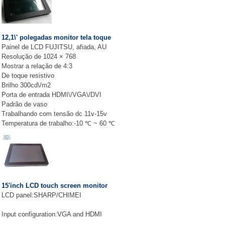
12,1\' polegadas monitor tela toque
Painel de LCD FUJITSU, afiada, AU
Resolução de 1024 × 768
Mostrar a relação de 4:3
De toque resistivo
Brilho 300cd\/m2
Porta de entrada HDMI\/VGA\/DVI
Padrão de vaso
Trabalhando com tensão dc 11v-15v
Temperatura de trabalho:-10 ℃ ~ 60 ℃
15'inch LCD touch screen monitor
LCD panel:SHARP/CHIMEI
Input configuration:VGA and HDMI