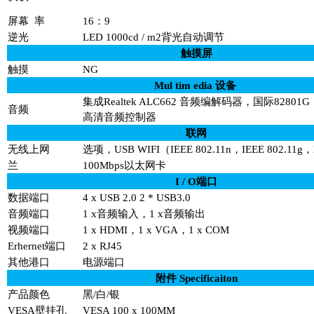
屏幕
率
16：9
逆光
LED 1000cd / m2背光自动调节
触摸屏
触摸
NG
Mul tim edia 设备
集成Realtek ALC662 音频编解码器，国际82801G
音频
高清音频控制器
联网
无线上网
选项，USB WIFI（IEEE 802.11n，IEEE 802.11g，I
兰
100Mbps以太网卡
I / O端口
数据端口
4 x USB 2.0 2 * USB3.0
音频端口
1 x音频输入，1 x音频输出
视频端口
1 x HDMI，1 x VGA，1 x COM
Erhernet端口
2 x RJ45
其他港口
电源端口
附件 Specificaiton
产品颜色
黑/白/银
VESA壁挂孔
VESA 100 x 100MM