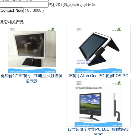
光标移到输入框显示验证码
(
0
/ 3000 )
其它相关产品
促销价17“19”英寸LCD电阻式触摸屏
15英寸All in One PC 双屏POS PC
显示器
17寸超薄全功能PC LCD电阻式触摸
屏PC