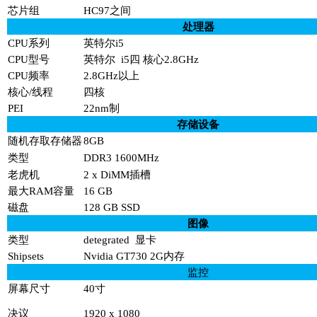
芯片组
HC97之间
处理器
CPU系列
英特尔i5
CPU型号
英特尔
i5四 核心2.8GHz
CPU频率
2.8GHz以上
核心/线程
四核
PEI
22nm制
存储设备
随机存取存储器
8GB
类型
DDR3 1600MHz
老虎机
2 x DiMM插槽
最大RAM容量
16 GB
磁盘
128 GB SSD
图像
类型
detegrated
显卡
Shipsets
Nvidia GT730 2G内存
监控
屏幕尺寸
40寸
决议
1920 x 1080