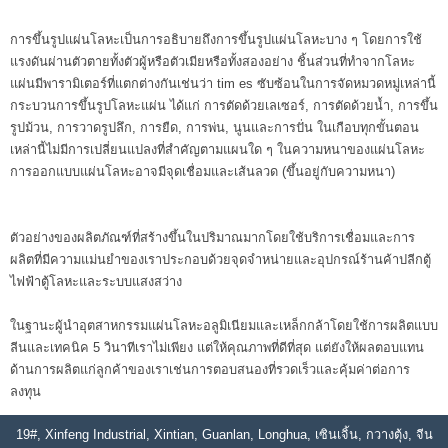
การขึ้นรูปแผ่นโลหะเป็นการอธิบายถึงการขึ้นรูปแผ่นโลหะบาง ๆ โดยการใช้
แรงดันผ่านตัวตายทั้งตัวผู้หรือตัวเมียหรือทั้งสองอย่าง ชิ้นส่วนที่ทำจากโลหะ
แผ่นมีพารามิเตอร์ที่แตกต่างกันเช่นว่า tim es ซับซ้อนในการจัดหมวดหมู่เหล่านี้
กระบวนการขึ้นรูปโลหะแผ่น ได้แก่ การตัดด้วยเลเซอร์, การตัดด้วยน้ำ, การขึ้น
รูปม้วน, การวาดรูปลึก, การยืด, การพ่น, นูนและการปั่น ในเกือบทุกขั้นตอน
เหล่านี้ไม่มีการเปลี่ยนแปลงที่สำคัญตามแผนใด ๆ ในความหนาของแผ่นโลหะ
การออกแบบแผ่นโลหะอาจมีจุดเชื่อมและเส้นลวด (ขึ้นอยู่กับความหนา)
ตัวอย่างของผลิตภัณฑ์ที่สร้างขึ้นในปริมาณมากโดยใช้บริการเชื่อมและการ
ผลิตที่มีความแม่นยำของเราประกอบด้วยจุดจำหน่ายและอุปกรณ์ร้านค้าปลีกตู้
ไฟฟ้าตู้โลหะและระบบแสงสว่าง
ในฐานะผู้นำอุตสาหกรรมแผ่นโลหะอลูมิเนียมและเหล็กกล้าโดยใช้การผลิตแบบ
ลีนและเทคนิค 5 วินาทีเราไม่เพียง แต่ให้คุณภาพที่ดีที่สุด แต่ยังให้ผลตอบแทน
ด้านการผลิตแก่ลูกค้าของเราเช่นการตอบสนองที่รวดเร็วและคุ้มค่าต่อการ
ลงทุน
19#, Xinfeng Industrial, Xintian, Guanlan, Longhua, เซินเจิ้น, กวางตุ้ง, จีน