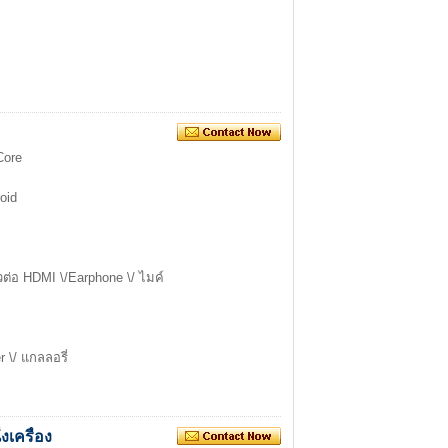
Core
oid
้วต่อ HDMI \/Earphone \/ ไมค์
r \/ แกลลอรี่
งเครื่อง