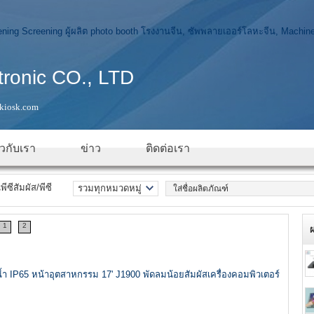
ctronic CO., LTD
kiosk.com
่ยวกับเรา
ข่าว
ติดต่อเรา
พีซีสัมผัส/พีซี
รวมทุกหมวดหมู่
Single Page
photo booth
1
2
ป้ายดิจิตอล KIOSK
-อิน-วันพีซีสัมผัส/
พีซี
จอภาพระบบสัมผัส
หน้าจอ