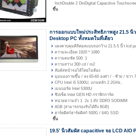
InchDouble 2 DinDigital Capacitive Touchscre
ขึ้น
การออกแบบใหม่ประสิทธิภาพสูง 21.5 นิ้
Desktop PC ทั้งหมดในที่เดียว
แผงควบคุมดิจิตอลแบบจอกว้าง 21.5.5 นิ้ว lcd p
ความละเอียด 1920 * 1080
ความคมชัด 500: 1
ความสว่าง 300 cd / m2
สัมผัสหน้าจอได้โดยไม่ต้อง
มุมมองภาพขึ้น / ลง 65-60 องศา / - ​​ซ้าย / ขวา
CPU Intel i5 5300U, แกนหลัก 2.2GHz,
เมนบอร์ด Intel 5300U
ชิปเซ็ต Intel GEN HD กราฟิกการ์ด
หน่วยความจำ 1. 2x 1.8V DDR3 SODIMM
4GB (สามารถรองรับได้ถึง 8GB)
ฮาร์ดดิสก์ฮาร์ดดิสก์ 500G / 64G SSD
ขึ้น
19.5' นิ้วสัมผัส capacitive จอ LCD AIO