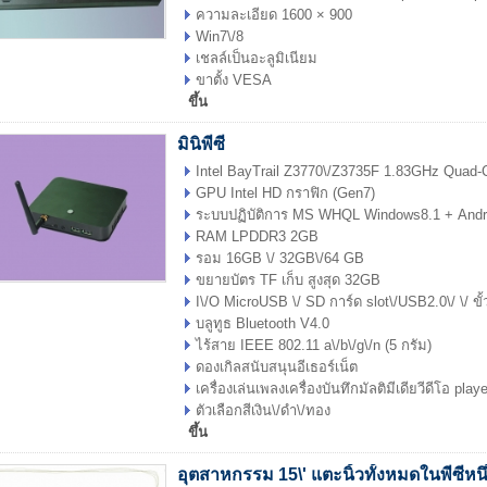
ความละเอียด 1600 × 900
Win7\/8
เชลล์เป็นอะลูมิเนียม
ขาตั้ง VESA
ขึ้น
มินิพีซี
Intel BayTrail Z3770\/Z3735F 1.83GHz Quad-
GPU Intel HD กราฟิก (Gen7)
ระบบปฏิบัติการ MS WHQL Windows8.1 + Andr
RAM LPDDR3 2GB
รอม 16GB \/ 32GB\/64 GB
ขยายบัตร TF เก็บ สูงสุด 32GB
I\/O MicroUSB \/ SD การ์ด slot\/USB2.0\/ \/ ขั
บลูทูธ Bluetooth V4.0
ไร้สาย IEEE 802.11 a\/b\/g\/n (5 กรัม)
ดองเกิลสนับสนุนอีเธอร์เน็ต
เครื่องเล่นเพลงเครื่องบันทึกมัลติมีเดียวีดีโอ playe
ตัวเลือกสีเงิน\/ดำ\/ทอง
ขึ้น
อุตสาหกรรม 15\' แตะนิ้วทั้งหมดในพีซีหนึ่