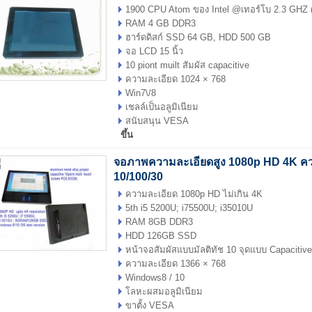
1900 CPU Atom ของ Intel @เทอร์โบ 2.3 GHZ 
RAM 4 GB DDR3
ฮาร์ดดิสก์ SSD 64 GB, HDD 500 GB
จอ LCD 15 นิ้ว
10 piont muilt สัมผัส capacitive
ความละเอียด 1024 × 768
Win7\/8
เชลล์เป็นอลูมิเนียม
สนับสนุน VESA
ขึ้น
จอภาพความละเอียดสูง 1080p HD 4K ควา
10/100/30
ความละเอียด 1080p HD ไม่เกิน 4K
5th i5 5200U; i75500U; i35010U
RAM 8GB DDR3
HDD 126GB SSD
หน้าจอสัมผัสแบบมัลติทัช 10 จุดแบบ Capacitive
ความละเอียด 1366 × 768
Windows8 / 10
โลหะผสมอลูมิเนียม
ขาตั้ง VESA