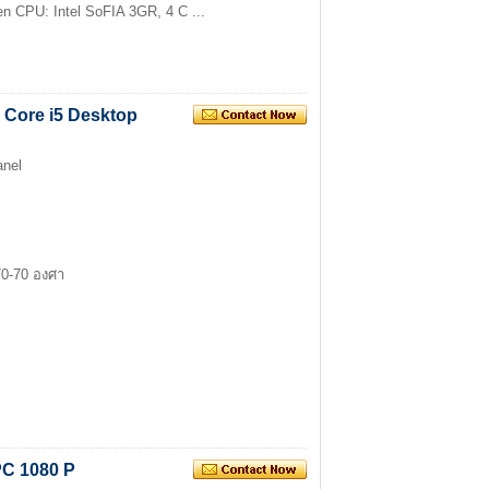
en CPU: Intel SoFIA 3GR, 4 C ...
ว Core i5 Desktop
anel
 70-70 องศา
 PC 1080 P