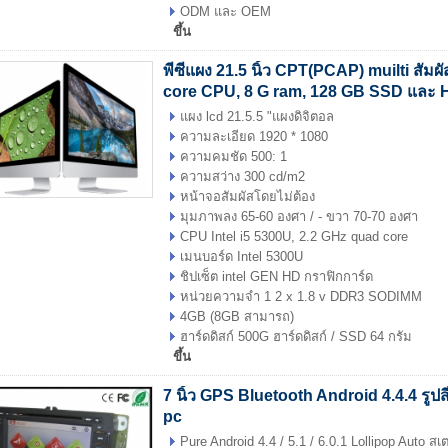
ODM และ OEM
ขึ้น
พีซีแผง 21.5 นิ้ว CPT(PCAP) muilti สัมผัส
core CPU, 8 G ram, 128 GB SSD และ
แผง lcd 21.5.5 "แผงดิจิตอล
ความละเอียด 1920 * 1080
ความคมชัด 500: 1
ความสว่าง 300 cd/m2
หน้าจอสัมผัสโดยไม่ต้อง
มุมภาพลง 65-60 องศา / - ขวา 70-70 องศา
CPU Intel i5 5300U, 2.2 GHz quad core
เมนบอร์ด Intel 5300U
ชิปเซ็ต intel GEN HD กราฟิกการ์ด
หน่วยความจำ 1 2 x 1.8 v DDR3 SODIMM
4GB (8GB สามารถ)
ฮาร์ดดิสก์ 500G ฮาร์ดดิสก์ / SSD 64 กรัม
ขึ้น
7 นิ้ว GPS Bluetooth Android 4.4.4 รูปสี่
pc
Pure Android 4.4 / 5.1 / 6.0.1 Lollipop Auto 