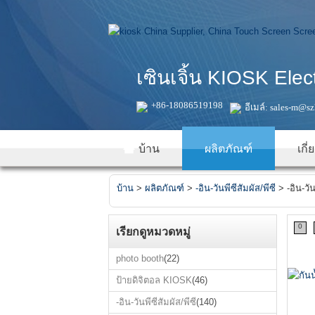
เซินเจิ้น KIOSK Ele
+86-18086519198
อีเมล์:
sales-m@sz
บ้าน
ผลิตภัณฑ์
เกี
บ้าน
>
ผลิตภัณฑ์
>
-อิน-วันพีซีสัมผัส/พีซี
>
-อิน-วัน
0
เรียกดูหมวดหมู่
photo booth
(22)
ป้ายดิจิตอล KIOSK
(46)
-อิน-วันพีซีสัมผัส/พีซี
(140)