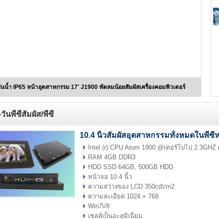
เปิดกรอบจอภาพ
การออกแบบ BAA0
BA
industrial touch
Panel PC
อุปกรณ์ตู้ AIO PC
กรอบรูป
solar power
ันน้ำ IP65 หน้าอุตสาหกรรม 17' J1900 พัดลมน้อยสัมผัสเครื่องคอมพิวเตอร์
medical science
monitor display
-วันพีซีสัมผัส/พีซี
บริการชั้นวาง
10.4 นิ้วสัมผัสอุตสาหกรรมทั้งหมดในพีซีหน
Intel (r) CPU Atom 1900 @เทอร์โบไป 2.3GHZ 
RAM 4GB DDR3
HDD SSD 64GB, 500GB HDD
หน้าจอ 10.4 นิ้ว
ความสว่างของ LCD 350cd\/m2
ความละเอียด 1024 × 768
Win7\/8
เชลล์เป็นอะลูมิเนียม