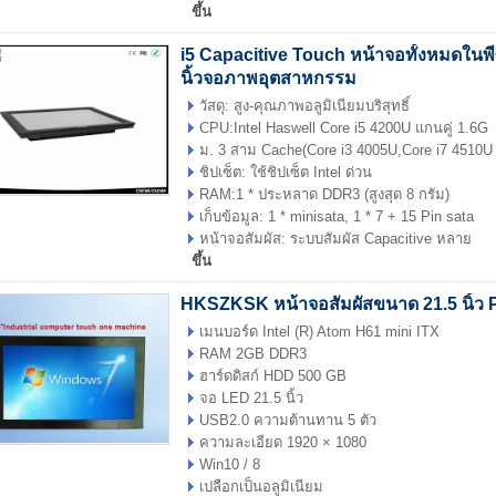
ขึ้น
i5 Capacitive Touch หน้าจอทั้งหมดในพีซี
นิ้วจอภาพอุตสาหกรรม
วัสดุ: สูง-คุณภาพอลูมิเนียมบริสุทธิ์
CPU:Intel Haswell Core i5 4200U แกนคู่ 1.6G
ม. 3 สาม Cache(Core i3 4005U,Core i7 4510U i
ชิปเซ็ต: ใช้ชิปเซ็ต Intel ด่วน
RAM:1 * ประหลาด DDR3 (สูงสุด 8 กรัม)
เก็บข้อมูล: 1 * minisata, 1 * 7 + 15 Pin sata
หน้าจอสัมผัส: ระบบสัมผัส Capacitive หลาย
ขึ้น
HKSZKSK หน้าจอสัมผัสขนาด 21.5 นิ้ว 
เมนบอร์ด Intel (R) Atom H61 mini ITX
RAM 2GB DDR3
ฮาร์ดดิสก์ HDD 500 GB
จอ LED 21.5 นิ้ว
USB2.0 ความต้านทาน 5 ตัว
ความละเอียด 1920 × 1080
Win10 / 8
เปลือกเป็นอลูมิเนียม