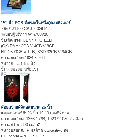
15\' นิ้ว POS ทั้งหมดในหนึ่งตู้คอมพิวเตอร์
หลักสี่ J1900 CPU 2.0GHZ
ระบบปฏิบัติการ Win7\/8\/10
ชิปเซ็ต Intel GEN7 + ICH11M
(Op) RAM: 2GB \/ 4GB \/ 8GB
HDD 500GB \/ 1TB, SSD 32GB \/ 64GB
ความละเอียด 1024 × 768
หน้าจอ LCD 15\' นิ้ว
ชั้นวางของขาหรือแขน
คีออสป้ายดิจิตอลขนาด 26 นิ้ว
แผงจอแอลซีดี: 26 นิ้ว 16:10 แผงดิจิตอล
ความละเอียด: 1366 * 768; 1920 * 1080 ตัวเลือก
ความสว่าง: 300 cd/m2
หน้าจอสัมผัส: IR มัลติทัช capacitive ทัช
CPU:corte A20, 1.5 GHZ